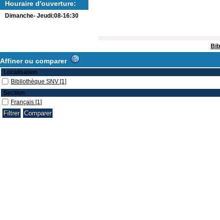
Houraire d'ouverture:
Dimanche- Jeudi:08-16:30
Bib
Affiner ou comparer
Localisation
Bibliothèque SNV
[1]
Section
Français
[1]