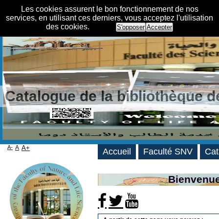
Les cookies assurent le bon fonctionnement de nos
services, en utilisant ces derniers, vous acceptez l'utilisation
des cookies.
S'opposer
Accepter
Catalogue de la bibliothèque 
A-
A
A+
Accueil
Faculté SNV
Cat
Bienvenue