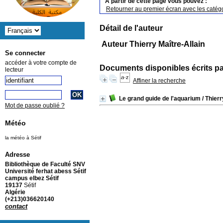
A partir de cette page vous pouvez :
Retourner au premier écran avec les catégo
Détail de l'auteur
Auteur Thierry Maître-Allain
Se connecter
accéder à votre compte de
Documents disponibles écrits pa
lecteur
Affiner la recherche
Le grand guide de l'aquarium
/ Thierr
Mot de passe oublié ?
Météo
la météo à Sétif
Adresse
Bibliothèque de Faculté SNV
Université ferhat abess Sétif
campus elbez Sétif
19137
Sétif
Algérie
(+213)036620140
contact