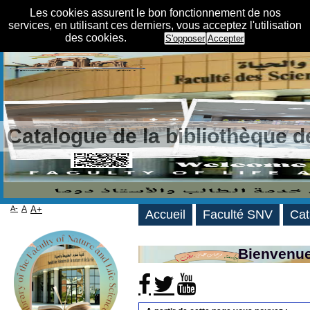
Les cookies assurent le bon fonctionnement de nos
services, en utilisant ces derniers, vous acceptez l'utilisation
des cookies.
S'opposer
Accepter
Catalogue de la bibliothèque 
A-
A
A+
Accueil
Faculté SNV
Cat
Bienvenue