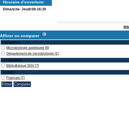
Houraire d'ouverture:
Dimanche- Jeudi:08-16:30
Bib
Affiner ou comparer
Catégories
Microbiologie appliquée
[6]
Département de microbiologie
[1]
Localisation
Bibliothèque SNV
[7]
Section
Français
[7]