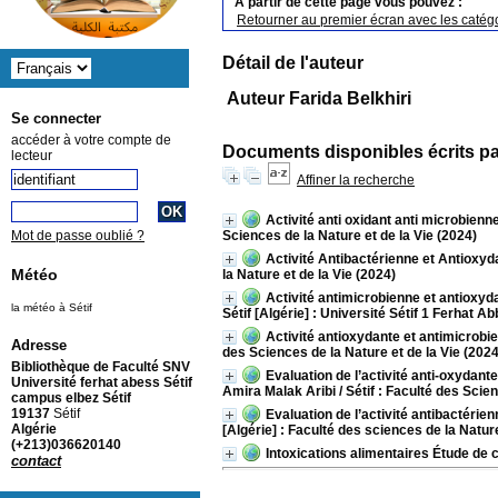
A partir de cette page vous pouvez :
Retourner au premier écran avec les catégo
Détail de l'auteur
Auteur Farida Belkhiri
Se connecter
accéder à votre compte de
Documents disponibles écrits pa
lecteur
Affiner la recherche
Activité anti oxidant anti microbie
Sciences de la Nature et de la Vie (2024)
Mot de passe oublié ?
Activité Antibactérienne et Antioxyd
Météo
la Nature et de la Vie (2024)
Activité antimicrobienne et antioxyd
la météo à Sétif
Sétif [Algérie] : Université Sétif 1 Ferhat A
Activité antioxydante et antimicrobi
Adresse
des Sciences de la Nature et de la Vie (2024
Bibliothèque de Faculté SNV
Evaluation de l’activité anti-oxydan
Université ferhat abess Sétif
Amira Malak Aribi
/ Sétif : Faculté des Scie
campus elbez Sétif
19137
Sétif
Evaluation de l’activité antibactéri
Algérie
[Algérie] : Faculté des sciences de la Nature
(+213)036620140
Intoxications alimentaires Étude de
contact