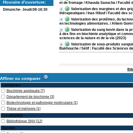
Houraire d'ouverture:
et de fromage
/ Khaoula Saoucha
/ Faculté 
Valorisation des margines et des gri
Dimanche- Jeudi:08-16:30
thérapeutiques
/ Inas Hilouf
/ Faculté des sc
Valorisation des protéines, du lactos
en technologies alimentaires.
/ Ahlem Gomr
Valorisation du sang bovin dans la 
à des fins en biochimie analytique et comm
sciences de la nature et de la vie (2023)
Valorisation de sous-produits sanguin
Bakhouche
/ Sétif : Faculté des Sciences de
Bib
Affiner ou comparer
Catégories
Biochimie appliquée
[7]
Département de biochimie
[3]
Biotechnologie et pathologie moléculaire
[1]
Thèse et mémoire
[1]
Localisation
Bibliothèque SNV
[12]
Section