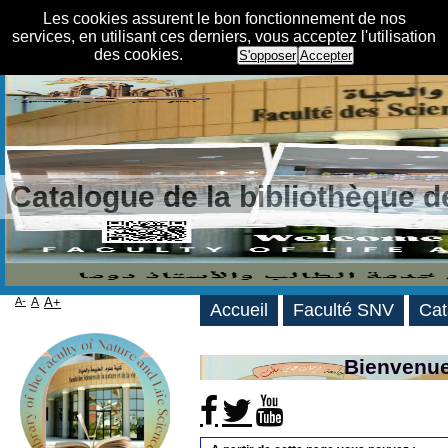
Les cookies assurent le bon fonctionnement de nos
services, en utilisant ces derniers, vous acceptez l'utilisation
des cookies.
S'opposer
Accepter
Catalogue de la bibliothèque 
A-
A
A+
Accueil
Faculté SNV
Cat
Bienvenue