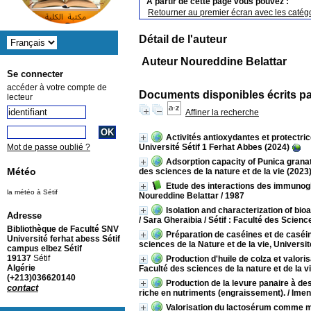
A partir de cette page vous pouvez :
Retourner au premier écran avec les catégo
Détail de l'auteur
Auteur Noureddine Belattar
Se connecter
accéder à votre compte de
Documents disponibles écrits pa
lecteur
Affiner la recherche
Activités antioxydantes et protectri
Université Sétif 1 Ferhat Abbes (2024)
Mot de passe oublié ?
Adsorption capacity of Punica granatu
Météo
des sciences de la nature et de la vie (2023
Etude des interactions des immunoglo
la météo à Sétif
Noureddine Belattar
/ 1987
Isolation and characterization of bio
Adresse
/ Sara Gheraibia
/ Sétif : Faculté des Scienc
Bibliothèque de Faculté SNV
Préparation de caséines et de caséin
Université ferhat abess Sétif
sciences de la Nature et de la vie, Universi
campus elbez Sétif
19137
Sétif
Production d'huile de colza et valori
Algérie
Faculté des sciences de la nature et de la v
(+213)036620140
Production de la levure panaire à des
contact
riche en nutriments (engraissement).
/ Ime
Valorisation du lactosérum comme mil