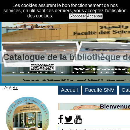
Les cookies assurent le bon fonctionnement de nos
services, en utilisant ces derniers, vous acceptez l'utilisation
des cookies.
S'opposer
Accepter
Catalogue de la bibliothèque 
A-
A
A+
Accueil
Faculté SNV
Cat
Bienvenue