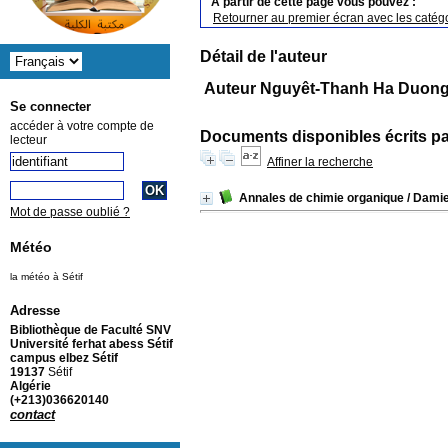
A partir de cette page vous pouvez :
Retourner au premier écran avec les catégo
Détail de l'auteur
Auteur Nguyêt-Thanh Ha Duon
Se connecter
accéder à votre compte de
Documents disponibles écrits pa
lecteur
Affiner la recherche
Annales de chimie organique
/ Dam
Mot de passe oublié ?
Météo
la météo à Sétif
Adresse
Bibliothèque de Faculté SNV
Université ferhat abess Sétif
campus elbez Sétif
19137
Sétif
Algérie
(+213)036620140
contact