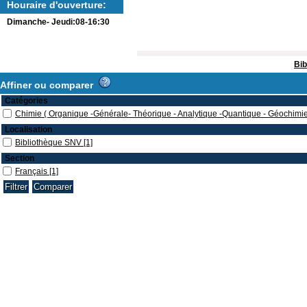
Houraire d'ouverture:
Dimanche- Jeudi:08-16:30
Bib
Affiner ou comparer
Catégories
Chimie ( Organique -Générale- Théorique - Analytique -Quantique - Géochimie
Localisation
Bibliothèque SNV
[1]
Section
Français
[1]