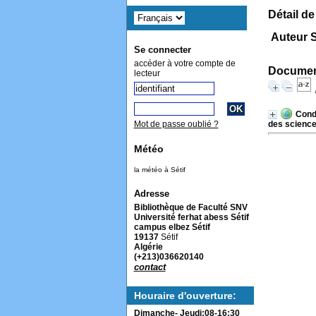
Détail de
Auteur 
Se connecter
accéder à votre compte de
Document
lecteur
Condi
des sciences
Mot de passe oublié ?
Météo
la météo à Sétif
Adresse
Bibliothèque de Faculté SNV
Université ferhat abess Sétif
campus elbez Sétif
19137
Sétif
Algérie
(+213)036620140
contact
Houraire d'ouverture:
Dimanche- Jeudi:08-16:30