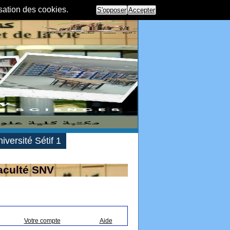
isation des cookies.
S'opposer
Accepter
iversité Sétif 1
aculté SNV
Votre compte
Aide