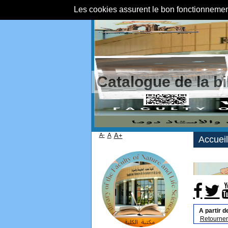
Les cookies assurent le bon fonctionnement 
Catalogue de la b
A-
A
A+
Accueil
A partir d
Retourner 