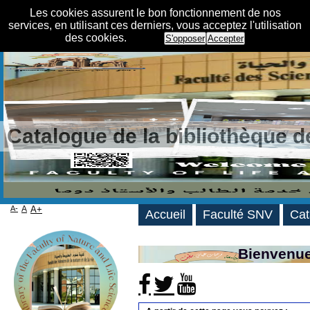
Les cookies assurent le bon fonctionnement de nos
services, en utilisant ces derniers, vous acceptez l'utilisation
des cookies.
S'opposer
Accepter
Catalogue de la bibliothèque 
A-
A
A+
Accueil
Faculté SNV
Cat
Bienvenue