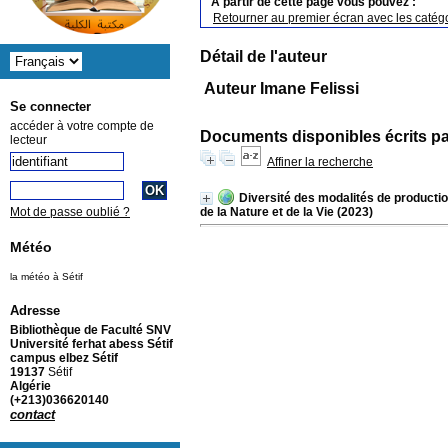
A partir de cette page vous pouvez :
Retourner au premier écran avec les catégo
Détail de l'auteur
Auteur Imane Felissi
Se connecter
accéder à votre compte de
Documents disponibles écrits pa
lecteur
Affiner la recherche
Diversité des modalités de production
de la Nature et de la Vie (2023)
Mot de passe oublié ?
Météo
la météo à Sétif
Adresse
Bibliothèque de Faculté SNV
Université ferhat abess Sétif
campus elbez Sétif
19137
Sétif
Algérie
(+213)036620140
contact