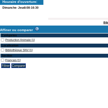
Houraire d'ouverture:
Dimanche- Jeudi:08-16:30
Bib
Affiner ou comparer
Catégories
Production Animale
[1]
Localisation
Bibliothèque SNV
[1]
Section
Français
[1]