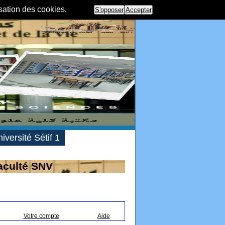
isation des cookies.
S'opposer
Accepter
iversité Sétif 1
aculté SNV
Votre compte
Aide