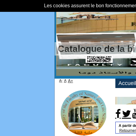
Les cookies assurent le bon fonctionnement 
Catalogue de la b
A-
A
A+
Accueil
A partir d
Retourner 