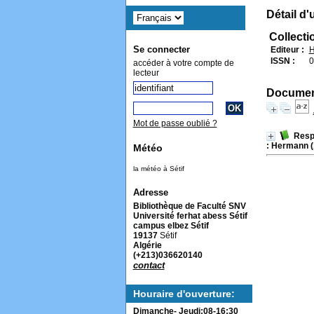
Détail d'
Collecti
Se connecter
Editeur :
H
ISSN :
0
accéder à votre compte de
lecteur
Document
Mot de passe oublié ?
Respo
: Hermann (
Météo
la météo à Sétif
Adresse
Bibliothèque de Faculté SNV
Université ferhat abess Sétif
campus elbez Sétif
19137
Sétif
Algérie
(+213)036620140
contact
Houraire d'ouverture:
Dimanche- Jeudi:08-16:30