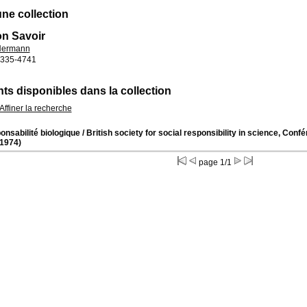
une collection
on Savoir
ermann
335-4741
s disponibles dans la collection
Affiner la recherche
nsabilité biologique
/ British society for social responsibility in science, Conf
1974)
page 1/1