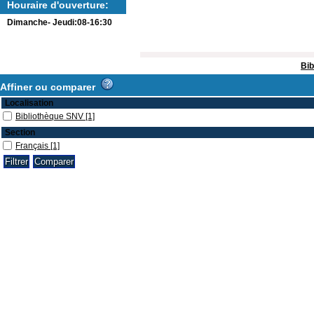
Houraire d'ouverture:
Dimanche- Jeudi:08-16:30
Bib
Affiner ou comparer
Localisation
Bibliothèque SNV
[1]
Section
Français
[1]