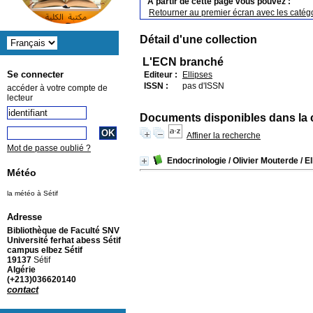
A partir de cette page vous pouvez :
Retourner au premier écran avec les catégo
Détail d'une collection
L'ECN branché
Se connecter
Editeur :
Ellipses
ISSN :
pas d'ISSN
accéder à votre compte de
lecteur
Documents disponibles dans la c
Affiner la recherche
Mot de passe oublié ?
Endocrinologie
/ Olivier Mouterde
/ E
Météo
la météo à Sétif
Adresse
Bibliothèque de Faculté SNV
Université ferhat abess Sétif
campus elbez Sétif
19137
Sétif
Algérie
(+213)036620140
contact