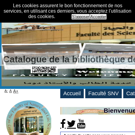
Les cookies assurent le bon fonctionnement de nos
services, en utilisant ces derniers, vous acceptez l'utilisation
des cookies.
S'opposer
Accepter
Catalogue de la bibliothèque 
A-
A
A+
Accueil
Faculté SNV
Cat
Bienvenue