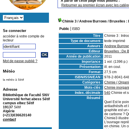
A partir de cette page vous pouvez :
Retourner au premier écran avec les catégo
Chimie 3
/ Andrew Burrows
/ Bruxelles :
Public
ISBD
Se connecter
Titre :
Chimie 3 : Intr
accéder à votre compte de
lecteur
Type de document :
texte imprimé
Auteurs :
Andrew Burrow
Editeur :
Bruxelles : De 
Année de publication :
2011
Mot de passe oublié ?
Importance :
1 vol. (1396 p.)
Présentation :
ill. en coul.
Météo
Format :
27,5 cm
ISBN/ISSN/EAN :
978-2-8041-64
la météo à Sétif
Catégories :
Chimie ( Organi
Mots-clés :
Chimie inorgan
Adresse
Index. décimale :
540
Chimie et 
Bibliothèque de Faculté SNV
Résumé :
Université ferhat abess Sétif
Quel Est le poi
campus elbez Sétif
antiadhésifs et 
19137
Sétif
graphite est un
Algérie
de carbone ? Que
(+213)036620140
Chimie3 illustr
contact
L'ouvrage repré
en chimie. Un c