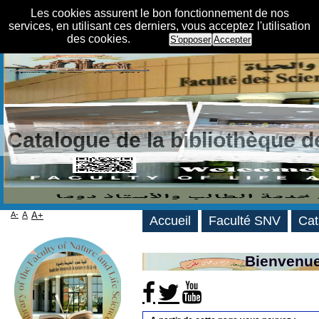
Les cookies assurent le bon fonctionnement de nos
services, en utilisant ces derniers, vous acceptez l'utilisation
des cookies.
S'opposer
Accepter
Catalogue de la bibliothèque 
A-
A
A+
Accueil
Faculté SNV
Cat
Bienvenue