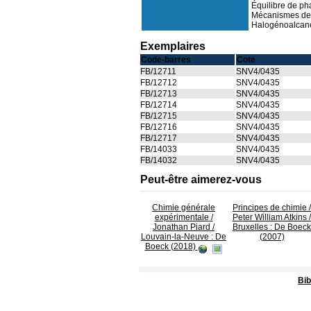
Équilibre de ph
Mécanismes des
Halogénoalcanes
Exemplaires
Code-barres
Cote
FB/12711
SNV4/0435
FB/12712
SNV4/0435
FB/12713
SNV4/0435
FB/12714
SNV4/0435
FB/12715
SNV4/0435
FB/12716
SNV4/0435
FB/12717
SNV4/0435
FB/14033
SNV4/0435
FB/14032
SNV4/0435
Peut-être aimerez-vous
Chimie générale
Principes de chimie
/
expérimentale
/
Peter William Atkins /
Jonathan Piard /
Bruxelles : De Boeck
Louvain-la-Neuve : De
(2007)
Boeck (2018)
Bib