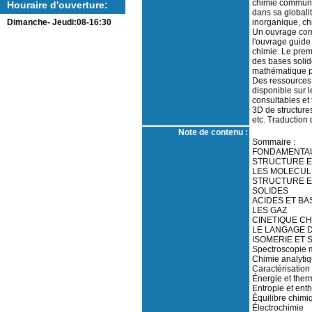
chimie commun à
Houraire d'ouverture:
dans sa globalit
inorganique, chi
Dimanche- Jeudi:08-16:30
Un ouvrage comp
l'ouvrage guide 
chimie. Le prem
des bases solid
mathématique pe
Des ressources 
disponible sur 
consultables et 
3D de structure
etc. Traduction 
Note de contenu :
Sommaire :
FONDAMENTA
STRUCTURE E
LES MOLECUL
STRUCTURE E
SOLIDES
ACIDES ET BA
LES GAZ
CINETIQUE CH
LE LANGAGE D
ISOMERIE ET 
Spectroscopie 
Chimie analyti
Caractérisation
Énergie et the
Entropie et enth
Équilibre chimi
Électrochimie