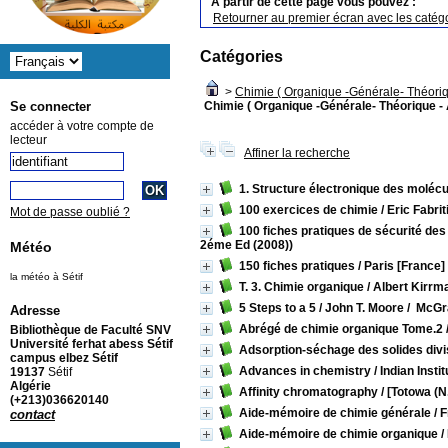
A partir de cette page vous pouvez :
Retourner au premier écran avec les catégo
Catégories
>
Chimie ( Organique -Générale- Théoriq
Chimie ( Organique -Générale- Théorique - 
Se connecter
accéder à votre compte de
lecteur
Affiner la recherche
1. Structure électronique des moléc
100 exercices de chimie
/ Eric Fabrit
Mot de passe oublié ?
100 fiches pratiques de sécurité des
2éme Ed (2008))
Météo
150 fiches pratiques
/ Paris [France]
la météo à Sétif
T. 3. Chimie organique
/ Albert Kirrm
5 Steps to a 5
/ John T. Moore
/ ‎ McGr
Adresse
Abrégé de chimie organique Tome.2
Bibliothèque de Faculté SNV
Université ferhat abess Sétif
Adsorption-séchage des solides div
campus elbez Sétif
Advances in chemistry
/ Indian Insti
19137
Sétif
Algérie
Affinity chromatography
/ [Totowa (N
(+213)036620140
Aide-mémoire de chimie générale
/ 
contact
Aide-mémoire de chimie organique
/