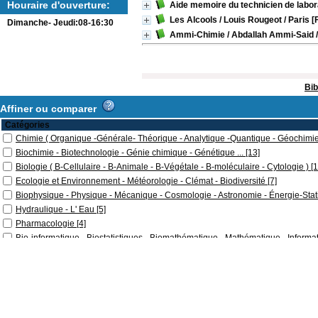
Houraire d'ouverture:
Aide memoire du technicien de labor
Les Alcools
/ Louis Rougeot
/ Paris 
Dimanche- Jeudi:08-16:30
Ammi-Chimie
/ Abdallah Ammi-Said
/
Bib
Affiner ou comparer
Catégories
Chimie ( Organique -Générale- Théorique - Analytique -Quantique - Géochimie
Biochimie - Biotechnologie - Génie chimique - Génétique ...
[13]
Biologie ( B-Cellulaire - B-Animale - B-Végétale - B-moléculaire - Cytologie )
[1
Ecologie et Environnement - Météorologie - Clémat - Biodiversité
[7]
Biophysique - Physique - Mécanique - Cosmologie - Astronomie - Énergie-Stat
Hydraulique - L' Eau
[5]
Pharmacologie
[4]
Bio-informatique - Biostatistiques - Biomathématique - Mathématique - Inform
Divert livres ( Ethologie - Méthologie-Dictionnaire)
[1]
Physiologie
[1]
Plantes (Botanique)
[1]
Localisation
Bibliothèque SNV
[327]