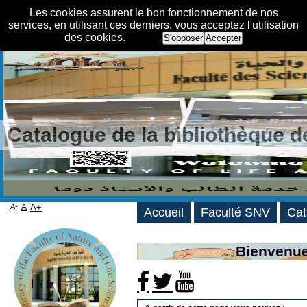
Les cookies assurent le bon fonctionnement de nos
services, en utilisant ces derniers, vous acceptez l'utilisation
des cookies.
S'opposer
Accepter
Catalogue de la bibliothèque 
A-
A
A+
Accueil
Faculté SNV
Cat
Bienvenue