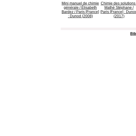
Mini manuel de chimie
Chimie des solutions
générale
/ Élisabeth
Mathé Stéphane /
Bardez / Paris [France]
Paris [France] : Duno
: Dunod (2008)
(2017)
Bib