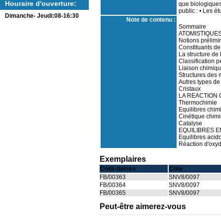
Houraire d'ouverture:
que biologiques
public : • Les é
Dimanche- Jeudi:08-16:30
Note de contenu :
Sommaire
ATOMISTIQUES
Notions prélimin
Constituants de
La structure de 
Classification 
Liaison chimiq
Structures des
Autres types de 
Cristaux
LA REACTION 
Thermochimie
Equilibres chim
Cinétique chim
Catalyse
EQUILIBRES 
Equilibres acid
Réaction d'oxyd
Exemplaires
Code-barres
Cote
FB/00363
SNV8/0097
FB/00364
SNV8/0097
FB/00365
SNV8/0097
Peut-être aimerez-vous