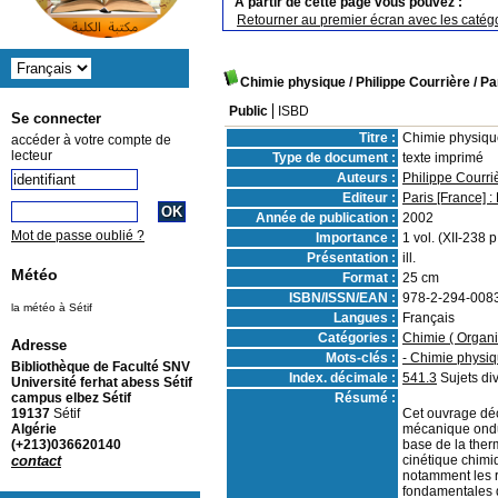
A partir de cette page vous pouvez :
Retourner au premier écran avec les catégo
Chimie physique
/ Philippe Courrière
/ Pa
Public
ISBD
Se connecter
Titre :
Chimie physiqu
accéder à votre compte de
lecteur
Type de document :
texte imprimé
Auteurs :
Philippe Courri
Editeur :
Paris [France] 
Année de publication :
2002
Mot de passe oublié ?
Importance :
1 vol. (XII-238 p
Présentation :
ill.
Météo
Format :
25 cm
ISBN/ISSN/EAN :
978-2-294-008
la météo à Sétif
Langues :
Français
Catégories :
Chimie ( Organi
Adresse
Mots-clés :
- Chimie physi
Bibliothèque de Faculté SNV
Index. décimale :
541.3
Sujets di
Université ferhat abess Sétif
Résumé :
campus elbez Sétif
Cet ouvrage décr
19137
Sétif
mécanique ondul
Algérie
base de la ther
(+213)036620140
cinétique chimi
contact
notamment les r
fondamentales 