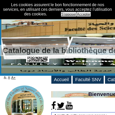
Les cookies assurent le bon fonctionnement de nos
services, en utilisant ces derniers, vous acceptez l'utilisation
des cookies.
S'opposer
Accepter
Catalogue de la bibliothèque 
A-
A
A+
Accueil
Faculté SNV
Cat
Bienvenue