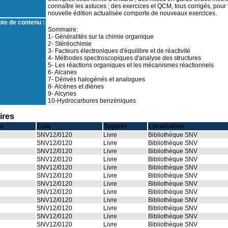
connaître les astuces ; des exercices et QCM, tous corrigés, pour
nouvelle édition actualisée comporte de nouveaux exercices.
te de contenu :
Sommaire:
1- Généralités sur la chimie organique
2- Stéréochimie
3- Facteurs électroniques d'équilibre et de réactivité
4- Méthodes spectroscopiques d'analyse des structures
5- Les réactions organiques et les mécanismes réactionnels
6- Alcanes
7- Dérivés halogénés et analogues
8- Alcènes et diènes
9- Alcynes
10-Hydrocarbures benzéniques
ires
s
Cote
Support
Localisation
SNV12/0120
Livre
Bibliothèque SNV
SNV12/0120
Livre
Bibliothèque SNV
SNV12/0120
Livre
Bibliothèque SNV
SNV12/0120
Livre
Bibliothèque SNV
SNV12/0120
Livre
Bibliothèque SNV
SNV12/0120
Livre
Bibliothèque SNV
SNV12/0120
Livre
Bibliothèque SNV
SNV12/0120
Livre
Bibliothèque SNV
SNV12/0120
Livre
Bibliothèque SNV
SNV12/0120
Livre
Bibliothèque SNV
SNV12/0120
Livre
Bibliothèque SNV
SNV12/0120
Livre
Bibliothèque SNV