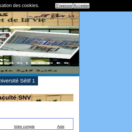
isation des cookies.
S'opposer
Accepter
iversité Sétif 1
aculté SNV
Votre compte
Aide