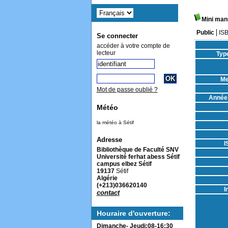
Mini man
Public
IS
Se connecter
accéder à votre compte de
lecteur
Typ
Me
Mot de passe oublié ?
Année 
Météo
la météo à Sétif
Adresse
I
Bibliothèque de Faculté SNV
Université ferhat abess Sétif
campus elbez Sétif
19137
Sétif
Algérie
(+213)036620140
I
contact
Houraire d'ouverture:
Dimanche- Jeudi:08-16:30