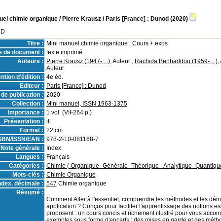
uel chimie organique
/ Pierre Krausz
/ Paris [France] : Dunod (2020)
BD
Titre :
Mini manuel chimie organique : Cours + exos
e de document :
texte imprimé
Auteurs :
Pierre Krausz (1947-....)
, Auteur ;
Rachida Benhaddou (1959-....)
,
Auteur
ntion d'édition :
4e éd.
Editeur :
Paris [France] : Dunod
de publication :
2020
Collection :
Mini manuel, ISSN 1963-1375
Importance :
1 vol. (VII-264 p.)
Présentation :
ill.
Format :
22 cm
SBN/ISSN/EAN :
978-2-10-081168-7
Note générale :
Index
Langues :
Français
Catégories :
Chimie ( Organique -Générale- Théorique - Analytique -Quantiqu
Mots-clés :
Chimie Organique
ndex. décimale :
547
Chimie organique
Résumé :
Comment Aller à l'essentiel, comprendre les méthodes et les dém
application ? Conçus pour faciliter l'apprentissage des notions es
proposent : un cours concis et richement illustré pour vous acco
exemples sous forme d'encarts ; des mises en garde et des métho