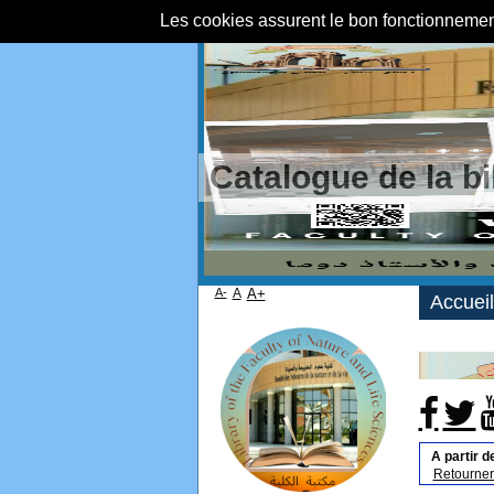
Les cookies assurent le bon fonctionnement 
Catalogue de la b
A-
A
A+
Accueil
A partir d
Retourner 