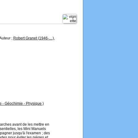
 Auteur ;
Robert Granet (1946-....)
,
e - Géochimie - Physique )
arches avant de les mettre en
sentielles, les Mini Manuels
mpagner jusqu'à l'examen ; des
des pour éviter les pièges et