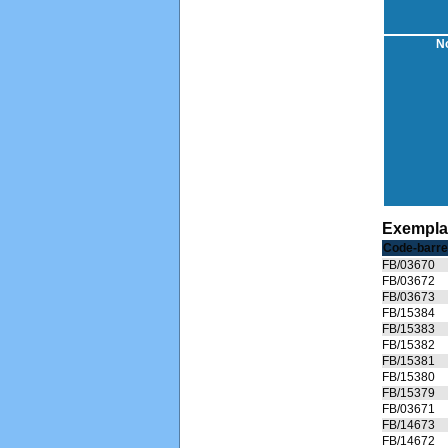
No
Exempla
Code-barre
FB/03670
FB/03672
FB/03673
FB/15384
FB/15383
FB/15382
FB/15381
FB/15380
FB/15379
FB/03671
FB/14673
FB/14672