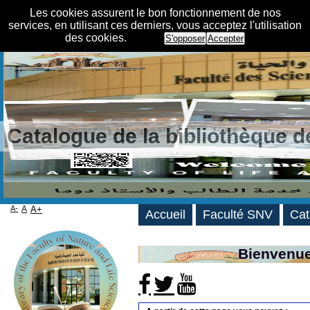
Les cookies assurent le bon fonctionnement de nos
services, en utilisant ces derniers, vous acceptez l'utilisation
des cookies.
S'opposer
Accepter
Catalogue de la bibliothèque 
A-
A
A+
Accueil
Faculté SNV
Cat
Bienvenue