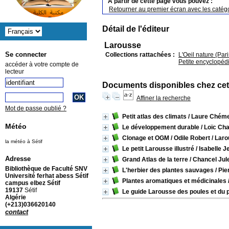
A partir de cette page vous pouvez :
Retourner au premier écran avec les catégo
Détail de l'éditeur
Larousse
Se connecter
Collections rattachées :
L'Oeil nature (Pari
Petite encyclopéd
accéder à votre compte de
lecteur
Documents disponibles chez cet
Affiner la recherche
Mot de passe oublié ?
Petit atlas des climats
/ Laure Chém
Météo
Le développement durable
/ Loïc Ch
Clonage et OGM
/ Odile Robert
/ Laro
la météo à Sétif
Le petit Larousse illustré
/ Isabelle 
Adresse
Grand Atlas de la terre
/ Chancel Jul
Bibliothèque de Faculté SNV
L'herbier des plantes sauvages
/ Pie
Université ferhat abess Sétif
Plantes aromatiques et médicinales
campus elbez Sétif
19137
Sétif
Le guide Larousse des poules et du p
Algérie
(+213)036620140
contact