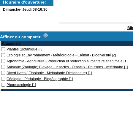
Houraire d'ouverture:
Dimanche- Jeudi:08-16:30
Bib
Affiner ou comparer
Catégories
Plantes (Botanique)
[3]
Ecologie et Environnement - Météorologie - Clémat - Biodiversité
[2]
Agronomie - Agriculture - Production et protection alimentaire et animale
[1]
Animaux (Zoologie) Elevage - Insectes - Oiseaux - Poissons - vétérinaire
[1]
Divert livres ( Ethologie - Méthologie-Dictionnaire)
[1]
Géologie - Pédologie - Biogéographie
[1]
Pharmacologie
[1]
Localisation
Bibliothèque SNV
[7]
Section
-Français-
[1]
Français
[6]