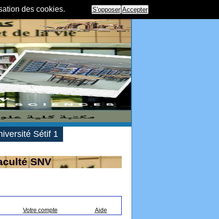
isation des cookies.
S'opposer
Accepter
iversité Sétif 1
aculté SNV
Votre compte
Aide