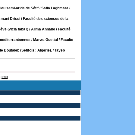
ieu semi-aride de Sétif
/ Safia Laghmara
/
Amani Drissi
/ Faculté des sciences de la
ève (vicia faba l)
/ Alima Annane
/ Faculté
s méditerranéennes
/ Marwa Guettal
/ Faculté
Boutaleb (Setifois : Algerie).
/ Tayeb
pmb