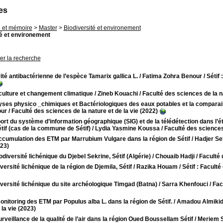
es
 et mémoire
>
Master
>
Biodiversité et environement
té et environement
ner la recherche
ité antibactérienne de l’espèce Tamarix gallica L.
/ Fatima Zohra Benour
/ Sétif
culture et changement climatique
/ Zineb Kouachi
/ Faculté des sciences de la na
ses physico _chimiques et Bactériologiques des eaux potables et la comparaiso
ur
/ Faculté des sciences de la nature et de la vie (2022)
ort du système d’information géographique (SIG) et de la télédétection dans l’ét
tif (cas de la commune de Sétif)
/ Lydia Yasmine Koussa
/ Faculté des sciences 
ccumulation des ETM par Marrubium Vulgare dans la région de Sétif
/ Hadjer Se
023)
odiversité lichénique du Djebel Sekrine, Sétif (Algérie)
/ Chouaib Hadji
/ Faculté 
versité lichénique de la région de Djemila, Sétif
/ Razika Houam
/ Sétif : Facult
versité lichénique du site archéologique Timgad (Batna)
/ Sarra Khenfouci
/ Fac
nitoring des ETM par Populus alba L. dans la région de Sétif.
/ Amadou Almiki
 la vie (2023)
rveillance de la qualité de l’air dans la région Oued Boussellam Sétif
/ Meriem 