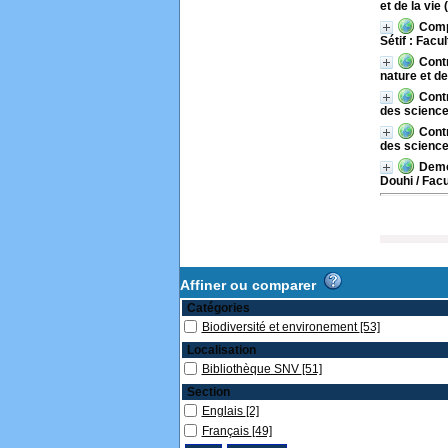
et de la vie 
Compo
Sétif : Facu
Contr
nature et de
Contr
des sciences
Contr
des sciences
Demo 
Douhi
/ Facu
Affiner ou comparer
Catégories
Biodiversité et environement
[53]
Localisation
Bibliothèque SNV
[51]
Section
Englais
[2]
Français
[49]