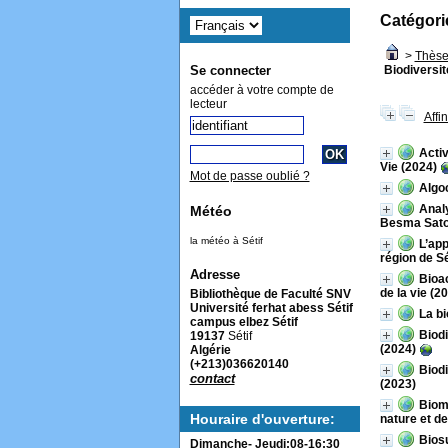
Catégori
>
Thèse
Biodiversi
Se connecter
accéder à votre compte de
lecteur
Affi
Activ
Vie (2024)
Mot de passe oublié ?
Algo
Analy
Météo
Besma Sato
la météo à Sétif
L’app
région de Sé
Adresse
Bioa
de la vie (2
Bibliothèque de Faculté SNV
Université ferhat abess Sétif
La bi
campus elbez Sétif
Biodi
19137
Sétif
(2024)
Algérie
(+213)036620140
Biodi
contact
(2023)
Biomo
Houraire d'ouverture:
nature et de
Biosu
Dimanche- Jeudi:08-16:30