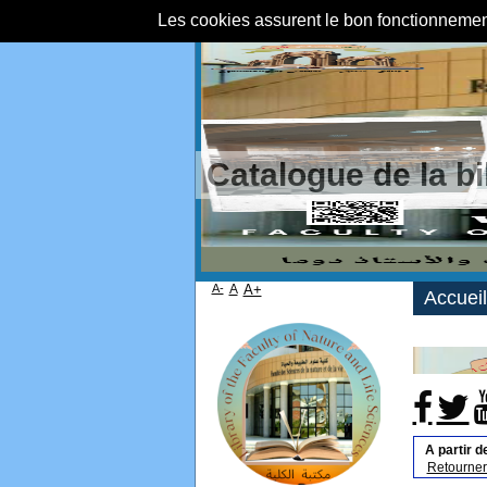
Les cookies assurent le bon fonctionnement 
Catalogue de la b
A-
A
A+
Accueil
A partir d
Retourner 