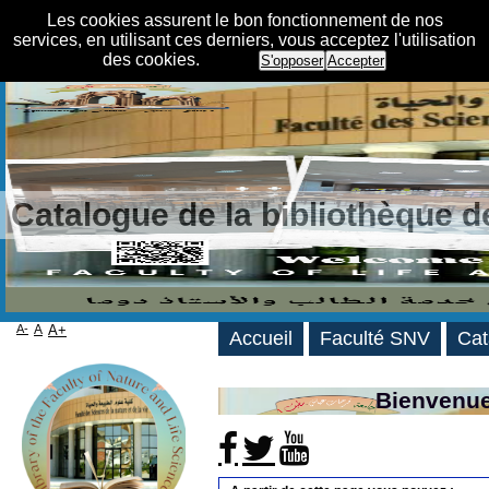
Les cookies assurent le bon fonctionnement de nos
services, en utilisant ces derniers, vous acceptez l'utilisation
des cookies.
S'opposer
Accepter
Catalogue de la bibliothèque 
A-
A
A+
Accueil
Faculté SNV
Cat
Bienvenue