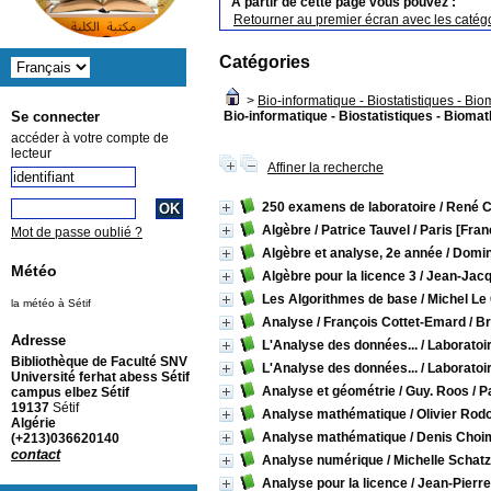
A partir de cette page vous pouvez :
Retourner au premier écran avec les catégo
Catégories
>
Bio-informatique - Biostatistiques - B
Bio-informatique - Biostatistiques - Bioma
Se connecter
accéder à votre compte de
lecteur
Affiner la recherche
250 examens de laboratoire
/ René 
Algèbre
/ Patrice Tauvel
/ Paris [Fran
Mot de passe oublié ?
Algèbre et analyse, 2e année
/ Domin
Météo
Algèbre pour la licence 3
/ Jean-Jacq
Les Algorithmes de base
/ Michel Le
la météo à Sétif
Analyse
/ François Cottet-Emard
/ B
Adresse
L'Analyse des données...
/ Laboratoir
Bibliothèque de Faculté SNV
L'Analyse des données...
/ Laboratoir
Université ferhat abess Sétif
Analyse et géométrie
/ Guy. Roos
/ P
campus elbez Sétif
19137
Sétif
Analyse mathématique
/ Olivier Rod
Algérie
Analyse mathématique
/ Denis Choi
(+213)036620140
contact
Analyse numérique
/ Michelle Scha
Analyse pour la licence
/ Jean-Pierr