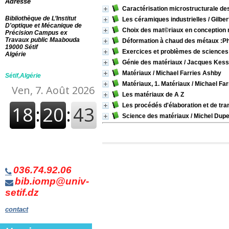
Adresse
Caractérisation microstructurale de
Bibliothèque de L’Institut
Les céramiques industrielles
/ Gilber
D'optique et Mécanique de
Choix des mat©riaux en conception
Précision Campus ex
Travaux public Maabouda
Déformation à chaud des métaux :P
19000 Sétif
Exercices et problèmes de sciences
Algérie
Génie des matériaux
/ Jacques Kess
Matériaux
/ Michael Farries Ashby
Sétif,Algérie
Matériaux, 1. Matériaux
/ Michael Fa
Les matériaux de A Z
Les procédés d'élaboration et de tr
Science des matériaux
/ Michel Dup
036.74.92.06
bib.iomp@univ-
setif.dz
contact