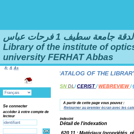
امعة سطيف 1 فرحات عباس
Library of the institute of opt
university FERHAT Abbas
A-
A
A+
TO THE ONLINE CATALOG OF THE LIBRARY OF
SN
DL
/
CERIST
/
WEBREVIEW
/
A partir de cette page vous pouvez :
Se connecter
Retourner au premier écran avec les caté
accéder à votre compte de
lecteur
indexint
Détail de l'indexation
620.11 : Matériaux (propriétés, r