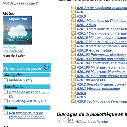
Mot de passe oublié ?
620 Art de l'ingénieur et activ
620.
Météo
620.0
620.1 Mécanique de l'ingénieur
620.12 Bois
620.13 Matériaux de construction
620.14 Céramique et matériaux v
620.16 Métaux et leurs alliages
620.17 Métaux ferreux (fer et ac
620.18 Métaux non ferreux et le
Météo sétif
620.19 Autres métaux
©
meteocity.com
620.192 Polymères, plastiques
la météo à Sétif
620.193 Eléments non métalliqu
620.194 caoutchouc et autres
620.195 Matériaux isolants (ami
Affiner ou comparer
620.196 Matériaux bitumineux
Catégories
620.197 Matériaux fibreux d'orig
Matériaux
[11]
620.199 Adhésifs
620.2 Son et vibrations connexe
Localisation
620.3 Vibration mécanique
Aquisition de l'anée 2023
620.4
[1]
620.5
Bibliothèque IOMP
[10]
620.8 Techniques de l'environne
Section
620 Ingénierie (art de
Ouvrages de la bibliothèque en i
l'ingénieur et activités
connexes)
[10]
Affiner la recherche
fond iomp
[1]